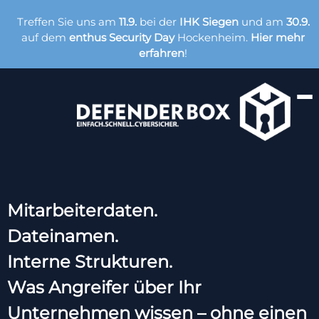
Treffen Sie uns am
11.9.
bei der
IHK Siegen
und am
30.9.
auf dem
enthus Security Day
Hockenheim.
Hier mehr
erfahren
!
Mitarbeiterdaten.
Dateinamen.
Interne Strukturen.
Was Angreifer über Ihr
Unternehmen wissen – ohne einen