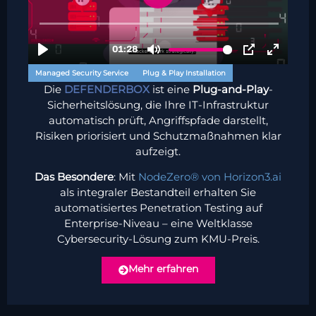
Managed Security Service
Plug & Play Installation
Die
DEFENDERBOX
ist eine
Plug-and-Play
-
Sicherheitslösung, die Ihre IT-Infrastruktur
automatisch prüft, Angriffspfade darstellt,
Risiken priorisiert und Schutzmaßnahmen klar
aufzeigt.
Das Besondere
: Mit
NodeZero® von Horizon3.ai
als integraler Bestandteil erhalten Sie
automatisiertes Penetration Testing auf
Enterprise-Niveau – eine Weltklasse
Cybersecurity-Lösung zum KMU-Preis.
Mehr erfahren