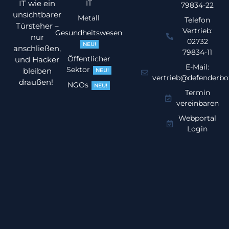
IT wie ein
IT
79834-22
unsichtbarer
Metall
Telefon
Türsteher –
Vertrieb:
Gesundheitswesen
nur
02732
NEU!
anschließen,
79834-11
Öffentlicher
und Hacker
E-Mail:
Sektor
bleiben
NEU!
vertrieb@defenderbo
draußen!
NGOs
NEU!
Termin
vereinbaren
Webportal
Login