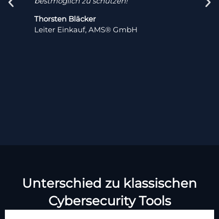
bestmöglich zu schützen!
i
Thorsten
Bläcker
M
Leiter Einkauf, AMS® GmbH
G
Unterschied zu klassischen
Cybersecurity Tools