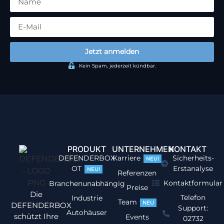
Jetzt anmelden
Kein Spam, jederzeit kündbar.
PRODUKT
UNTERNEHMEN
KONTAKT
DEFENDERBOX
Karriere
Sicherheits-
NEU!
OT
Erstanalyse
NEU!
Referenzen
Kontaktformular
Branchenunabhängig
Preise
Die
Telefon
Industrie
Team
NEU
DEFENDERBOX
Support:
Autohäuser
schützt Ihre
Events
02732