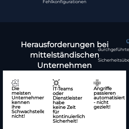
Fehlkonfigurationen
Ü
Herausforderungen bei
durchgeführt
mittelständischen
Sicherheitsüb
Unternehmen
Die
Angriffe
IT-Teams
meisten
passieren
oder
Unternehmen
automatisiert
Dienstleister
kennen
- nicht
habe
ihre
gezielt!
keine Zeit
Schwachstellen
für
nicht!
kontinuierliche
Sicherheit!