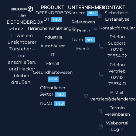
PRODUKT
UNTERNEHMEN
KONTAKT
DEFENDERBOX
Karriere
Sicherheits-
NEU!
Die
OT
Erstanalyse
NEU!
DEFENDERBOX
Referenzen
Kontaktformular
Branchenunabhängig
schützt Ihre
Preise
IT wie ein
Telefon
Industrie
Team
NEU
unsichtbarer
Support:
Autohäuser
Türsteher –
Events
02732
IT
nur
79834-22
anschließen,
Metall
Telefon
und Hacker
Vertrieb:
Gesundheitswesen
bleiben
02732
NEU!
draußen!
79834-11
Öffentlicher
E-Mail:
Sektor
NEU!
vertrieb@defenderbo
NGOs
NEU!
Termin
vereinbaren
Webportal
Login