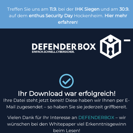
Treffen Sie uns am
11.9.
bei der
IHK Siegen
und am
30.9.
auf dem
enthus Security Day
Hockenheim.
Hier mehr
erfahren
!
Ihr Download war erfolgreich!
Ihre Datei steht jetzt bereit! Diese haben wir Ihnen per E-
Mail zugesendet – so haben Sie sie jederzeit griffbereit.
Vielen Dank für Ihr Interesse an
DEFENDERBOX
– wir
wünschen bei den Whitepaper viel Erkenntnisgewinn
beim Lesen!