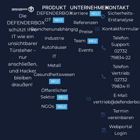
PRODUKT
UNTERNEHMEN
KONTAKT
DEFENDERBOX
Karriere
Sicherheits-
NEU!
Die
OT
Erstanalyse
NEU!
DEFENDERBOX
Referenzen
Kontaktformular
Branchenunabhängig
schützt Ihre
Preise
IT wie ein
Telefon
Industrie
Team
NEU
unsichtbarer
Support:
Autohäuser
Türsteher –
Events
02732
IT
nur
79834-22
anschließen,
Metall
Telefon
und Hacker
Vertrieb:
Gesundheitswesen
bleiben
02732
NEU!
draußen!
79834-11
Öffentlicher
E-Mail:
Sektor
NEU!
vertrieb@defenderbo
NGOs
NEU!
Termin
vereinbaren
Webportal
Login