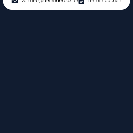
vertrieb@defenderbox.de
Termin buchen