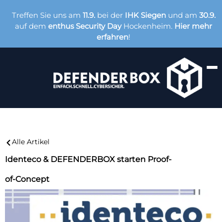
Treffen Sie uns am
11.9.
bei der
IHK Siegen
und am
30.9.
auf dem
enthus Security Day
Hockenheim.
Hier mehr
erfahren
!
Alle Artikel
Identeco & DEFENDERBOX starten Proof-
of-Concept