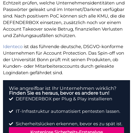
Echtzeit prüfen, welche Unternehmensidentitäten und
Passwörter geleakt und im Internet/Darknet verfügbar
sind. Nach positivem PoC können sich alle KMU, die die
DEFENDERBOX einsetzen, zusätzlich noch vor einem
Account Takeover sowie Betrug, finanziellen Verlusten
und Zahlungsausfällen schützen.
Identeco
ist das führende deutsche, DSGVO-konforme
Unternehmen für Account Protection. Das Spin-off von
der Universität Bonn prüft mit seinen Produkten, ob
Kunden- oder Mitarbeiteraccounts durch geleakte
Logindaten gefährdet sind.
Wie angreifbar ist Ihr Unternehmen wirklich?
Finden Sie es heraus, bevor es andere tun!
DEFENDERBOX per Plug & Play installieren
IT-Infrastruktur automatisiert pentesten lassen.
Sicherheitslücken erkennen, bevor es zu spät ist.
Kostenlose Sicherheits-Erstanalyse