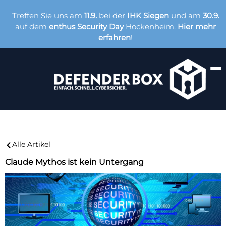
Treffen Sie uns am
11.9.
bei der
IHK Siegen
und am
30.9.
auf dem
enthus Security Day
Hockenheim.
Hier mehr
erfahren
!
Alle Artikel
Claude Mythos ist kein Untergang