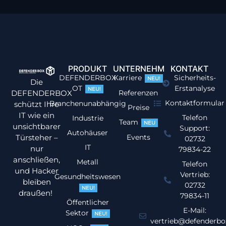
PRODUKT
UNTERNEHMEN
KONTAKT
DEFENDERBOX
Karriere
Sicherheits-
NEU!
Die
OT
Erstanalyse
NEU!
DEFENDERBOX
Referenzen
Kontaktformular
Branchenunabhängig
schützt Ihre
Preise
IT wie ein
Telefon
Industrie
Team
NEU
unsichtbarer
Support:
Autohäuser
Türsteher –
Events
02732
IT
nur
79834-22
anschließen,
Metall
Telefon
und Hacker
Vertrieb:
Gesundheitswesen
bleiben
02732
NEU!
draußen!
79834-11
Öffentlicher
E-Mail:
Sektor
NEU!
vertrieb@defenderbo