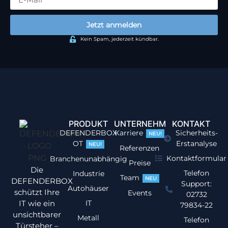
Jetzt anmelden
Kein Spam, jederzeit kündbar.
PRODUKT
UNTERNEHMEN
KONTAKT
DEFENDERBOX
Karriere
Sicherheits-
NEU!
OT
Erstanalyse
NEU!
Referenzen
Kontaktformular
Branchenunabhängig
Preise
Die
Telefon
Industrie
Team
NEU
DEFENDERBOX
Support:
Autohäuser
schützt Ihre
Events
02732
IT wie ein
IT
79834-22
unsichtbarer
Metall
Telefon
Türsteher –