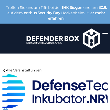
Treffen Sie uns am
11.9.
bei der
IHK Siegen
und am
30.9.
auf dem
enthus Security Day
Hockenheim.
Hier mehr
erfahren
!
Alle Veranstaltungen