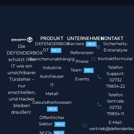
PRODUKT
UNTERNEHMEN
KONTAKT
DEFENDERBOX
Karriere
Sicherheits-
NEU!
Die
OT
Erstanalyse
NEU!
DEFENDERBOX
Referenzen
Kontaktformular
Branchenunabhängig
schützt Ihre
Preise
IT wie ein
Telefon
Industrie
Team
NEU
unsichtbarer
Support:
Autohäuser
Türsteher –
Events
02732
IT
nur
79834-22
anschließen,
Metall
Telefon
und Hacker
Vertrieb:
Gesundheitswesen
bleiben
02732
NEU!
draußen!
79834-11
Öffentlicher
E-Mail:
Sektor
NEU!
vertrieb@defenderbo
NGOs
NEU!