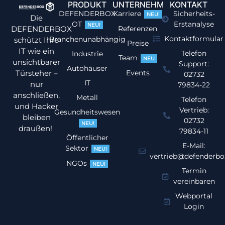
PRODUKT
UNTERNEHMEN
KONTAKT
DEFENDERBOX
Karriere
Sicherheits-
NEU!
Die
OT
Erstanalyse
NEU!
DEFENDERBOX
Referenzen
Kontaktformular
Branchenunabhängig
schützt Ihre
Preise
IT wie ein
Telefon
Industrie
Team
NEU
unsichtbarer
Support:
Autohäuser
Türsteher –
Events
02732
IT
nur
79834-22
anschließen,
Metall
Telefon
und Hacker
Vertrieb:
Gesundheitswesen
bleiben
02732
NEU!
draußen!
79834-11
Öffentlicher
E-Mail:
Sektor
NEU!
vertrieb@defenderbo
NGOs
NEU!
Termin
vereinbaren
Webportal
Login